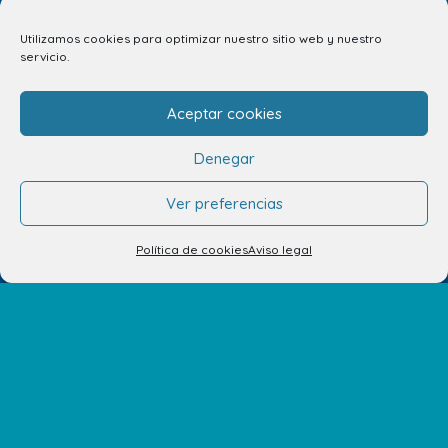
Utilizamos cookies para optimizar nuestro sitio web y nuestro
servicio.
Aceptar cookies
Denegar
Ver preferencias
Política de cookies
Aviso legal
Tu opinión nos importa
¿Nos quieres contar algo? Todos tus comentarios son
importantes para nosotros. ¡Compártelos! Estaremos
encantados de escucharte.