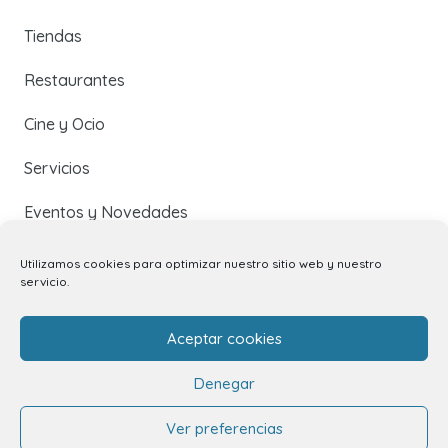
Tiendas
Restaurantes
Cine y Ocio
Servicios
Eventos y Novedades
Utilizamos cookies para optimizar nuestro sitio web y nuestro
Contacto
servicio.
Contacto
Aceptar cookies
Alquiler de locales
Denegar
Alquiler de stands
Ver preferencias