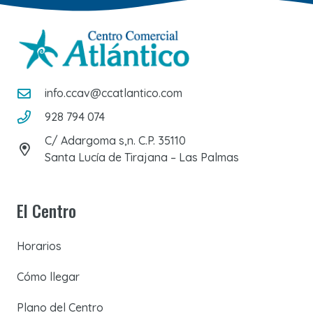
info.ccav@ccatlantico.com
928 794 074
C/ Adargoma s,n. C.P. 35110
Santa Lucía de Tirajana – Las Palmas
El Centro
Horarios
Cómo llegar
Plano del Centro