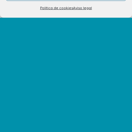
Tu opinión nos importa
Política de cookies
Aviso legal
Trabaja con nosotros
Preguntas Frecuentes
No te pierdas nuestras novedades
Suscríbete a nuestra newsletter para recibir todas las
novedades en tu correo electrónico o síguenos en
nuestras redes sociales.
©2026 Centro Comercial Atlántico.