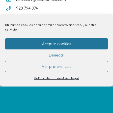
928 794 074
C/ Adargoma s,n. C.P. 35110
Santa Lucía de Tirajana – Las Palmas
Utilizamos cookies para optimizar nuestro sitio web y nuestro
servicio.
El Centro
Aceptar cookies
Horarios
Denegar
Cómo llegar
Ver preferencias
Plano del Centro
Política de cookies
Aviso legal
Tiendas
Restaurantes
Cine y Ocio